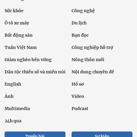
Sức khỏe
Công nghệ
Ô tô xe máy
Du lịch
Bất động sản
Bạn đọc
Tuần Việt Nam
Công nghiệp hỗ trợ
Giảm nghèo bền vững
Nông thôn mới
Dân tộc thiểu số và miền núi
Nội dung chuyên đề
English
Hồ sơ
Ảnh
Video
Multimedia
Podcast
24h qua
Tuyến bài
Sự kiện