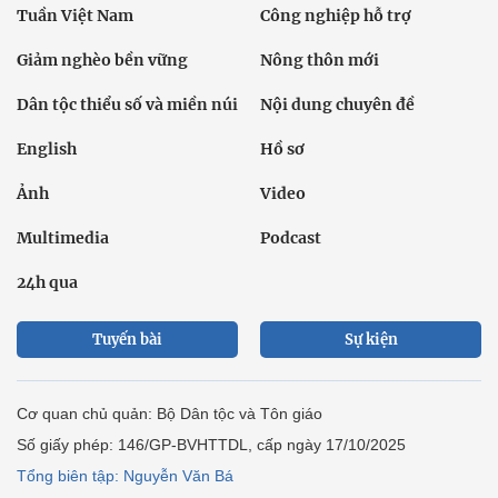
Tuần Việt Nam
Công nghiệp hỗ trợ
Giảm nghèo bền vững
Nông thôn mới
Dân tộc thiểu số và miền núi
Nội dung chuyên đề
English
Hồ sơ
Ảnh
Video
Multimedia
Podcast
24h qua
Tuyến bài
Sự kiện
Cơ quan chủ quản: Bộ Dân tộc và Tôn giáo
Số giấy phép: 146/GP-BVHTTDL, cấp ngày 17/10/2025
Tổng biên tập: Nguyễn Văn Bá