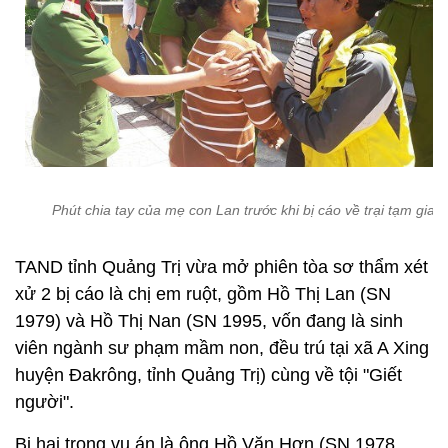
Phút chia tay của mẹ con Lan trước khi bị cáo về trại tạm giam
TAND tỉnh Quảng Trị vừa mở phiên tòa sơ thẩm xét
xử 2 bị cáo là chị em ruột, gồm Hồ Thị Lan (SN
1979) và Hồ Thị Nan (SN 1995, vốn đang là sinh
viên ngành sư phạm mầm non, đều trú tại xã A Xing
huyện Đakrông, tỉnh Quảng Trị) cùng về tội "Giết
người".
Bị hại trong vụ án là ông Hồ Văn Hơn (SN 1978,