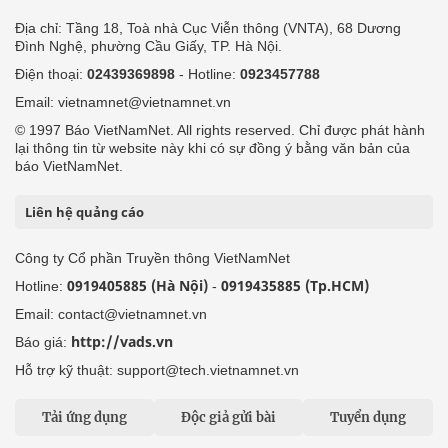
Địa chỉ: Tầng 18, Toà nhà Cục Viễn thông (VNTA), 68 Dương
Đình Nghệ, phường Cầu Giấy, TP. Hà Nội.
Điện thoại:
02439369898
- Hotline:
0923457788
Email: vietnamnet@vietnamnet.vn
© 1997 Báo VietNamNet. All rights reserved. Chỉ được phát hành
lại thông tin từ website này khi có sự đồng ý bằng văn bản của
báo VietNamNet.
Liên hệ quảng cáo
Công ty Cổ phần Truyền thông VietNamNet
0919405885 (Hà Nội)
0919435885 (Tp.HCM)
Hotline:
-
Email: contact@vietnamnet.vn
http://vads.vn
Báo giá:
Hỗ trợ kỹ thuật: support@tech.vietnamnet.vn
Tải ứng dụng
Độc giả gửi bài
Tuyển dụng