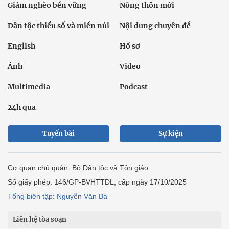
Giảm nghèo bền vững
Nông thôn mới
Dân tộc thiểu số và miền núi
Nội dung chuyên đề
English
Hồ sơ
Ảnh
Video
Multimedia
Podcast
24h qua
Tuyến bài
Sự kiện
Cơ quan chủ quản: Bộ Dân tộc và Tôn giáo
Số giấy phép: 146/GP-BVHTTDL, cấp ngày 17/10/2025
Tổng biên tập: Nguyễn Văn Bá
Liên hệ tòa soạn