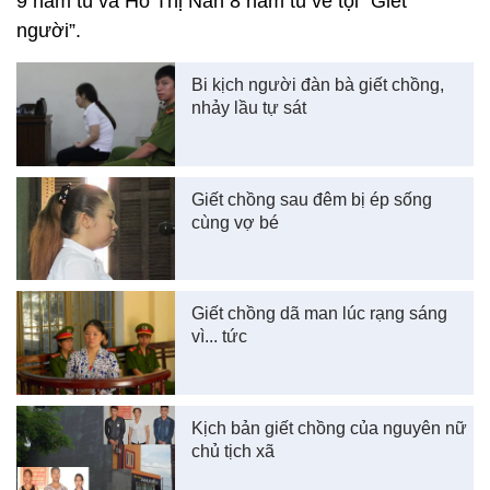
9 năm tù và Hồ Thị Nan 8 năm tù về tội “Giết
người”.
Bi kịch người đàn bà giết chồng,
nhảy lầu tự sát
Giết chồng sau đêm bị ép sống
cùng vợ bé
Giết chồng dã man lúc rạng sáng
vì... tức
Kịch bản giết chồng của nguyên nữ
chủ tịch xã