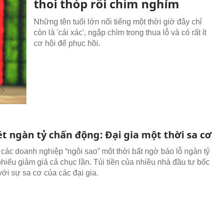
thoi thóp rồi chìm nghỉm
Những tên tuổi lớn nổi tiếng một thời giờ đây chỉ
còn là 'cái xác', ngập chìm trong thua lỗ và có rất ít
cơ hội để phục hồi.
t ngàn tỷ chấn động: Đại gia một thời sa cơ
 các doanh nghiệp “ngôi sao” một thời bất ngờ báo lỗ ngàn tỷ
phiếu giảm giá cả chục lần. Túi tiền của nhiều nhà đầu tư bốc
với sự sa cơ của các đại gia.