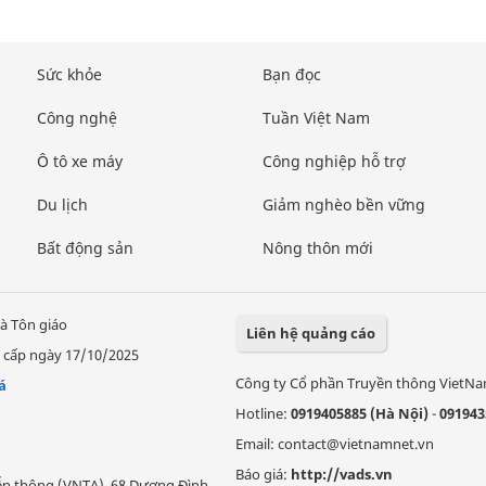
Sức khỏe
Bạn đọc
Công nghệ
Tuần Việt Nam
Ô tô xe máy
Công nghiệp hỗ trợ
Du lịch
Giảm nghèo bền vững
Bất động sản
Nông thôn mới
à Tôn giáo
Liên hệ quảng cáo
 cấp ngày 17/10/2025
Công ty Cổ phần Truyền thông VietN
á
Hotline:
0919405885 (Hà Nội)
-
091943
Email: contact@vietnamnet.vn
Báo giá:
http://vads.vn
Viễn thông (VNTA), 68 Dương Đình