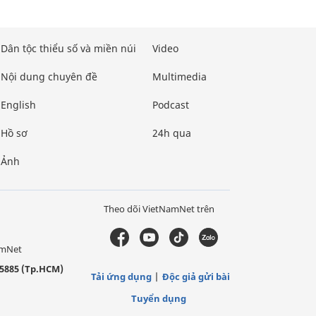
Dân tộc thiểu số và miền núi
Video
Nội dung chuyên đề
Multimedia
English
Podcast
Hồ sơ
24h qua
Ảnh
Theo dõi VietNamNet trên
amNet
5885 (Tp.HCM)
Tải ứng dụng
Độc giả gửi bài
Tuyển dụng