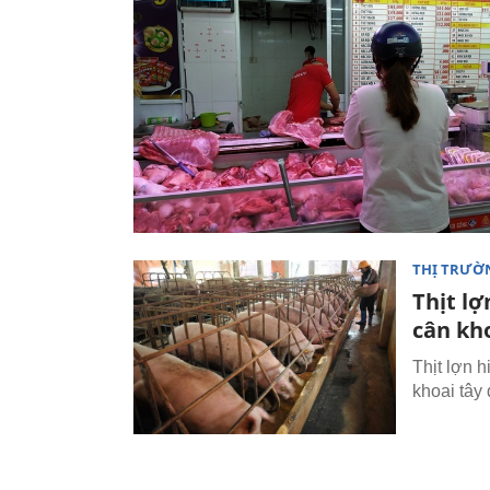
THỊ TRƯỜ
Thịt lợ
cân kh
Thịt lợn 
khoai tây