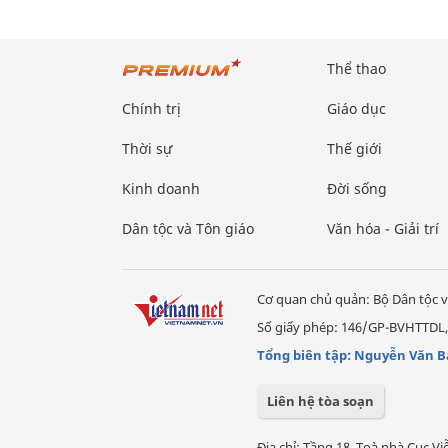
Thể thao
Chính trị
Giáo dục
Thời sự
Thế giới
Kinh doanh
Đời sống
Dân tộc và Tôn giáo
Văn hóa - Giải trí
Cơ quan chủ quản: Bộ Dân tộc v
Số giấy phép: 146/GP-BVHTTDL,
Tổng biên tập: Nguyễn Văn B
Liên hệ tòa soạn
Địa chỉ: Tầng 18, Toà nhà Cục 