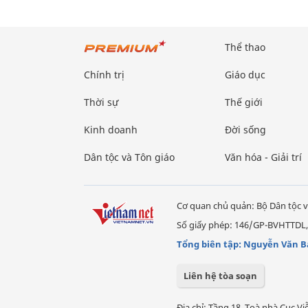
Thể thao
Chính trị
Giáo dục
Thời sự
Thế giới
Kinh doanh
Đời sống
Dân tộc và Tôn giáo
Văn hóa - Giải trí
Cơ quan chủ quản: Bộ Dân tộc v
Số giấy phép: 146/GP-BVHTTDL,
Tổng biên tập: Nguyễn Văn B
Liên hệ tòa soạn
Địa chỉ: Tầng 18, Toà nhà Cục 