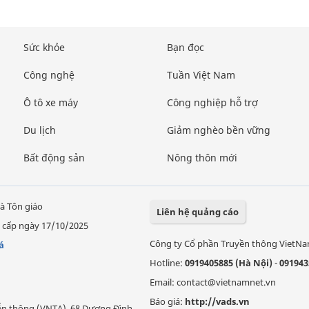
Sức khỏe
Bạn đọc
Công nghệ
Tuần Việt Nam
Ô tô xe máy
Công nghiệp hỗ trợ
Du lịch
Giảm nghèo bền vững
Bất động sản
Nông thôn mới
à Tôn giáo
Liên hệ quảng cáo
 cấp ngày 17/10/2025
Công ty Cổ phần Truyền thông VietN
á
Hotline:
0919405885 (Hà Nội)
-
091943
Email: contact@vietnamnet.vn
Báo giá:
http://vads.vn
Viễn thông (VNTA), 68 Dương Đình