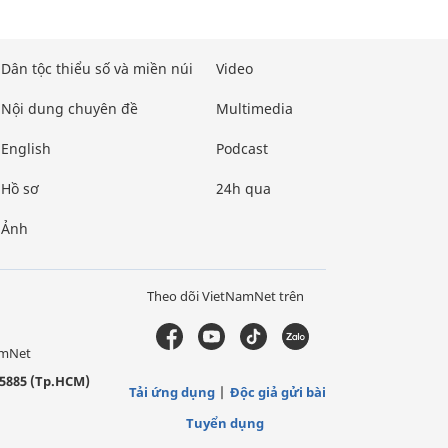
Dân tộc thiểu số và miền núi
Video
Nội dung chuyên đề
Multimedia
English
Podcast
Hồ sơ
24h qua
Ảnh
Theo dõi VietNamNet trên
amNet
5885 (Tp.HCM)
Tải ứng dụng
Độc giả gửi bài
Tuyển dụng