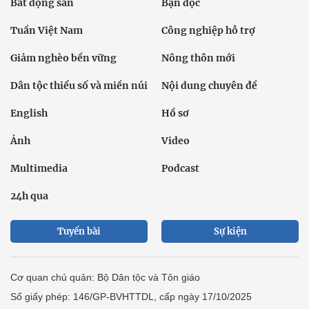
Bất động sản
Bạn đọc
Tuần Việt Nam
Công nghiệp hỗ trợ
Giảm nghèo bền vững
Nông thôn mới
Dân tộc thiểu số và miền núi
Nội dung chuyên đề
English
Hồ sơ
Ảnh
Video
Multimedia
Podcast
24h qua
Tuyến bài
Sự kiện
Cơ quan chủ quản: Bộ Dân tộc và Tôn giáo
Số giấy phép: 146/GP-BVHTTDL, cấp ngày 17/10/2025