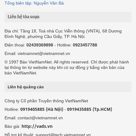
Tổng biên tập: Nguyễn Văn Bá
Liên hệ tòa soạn
Địa chỉ: Tầng 18, Toà nhà Cục Viễn thông (VNTA), 68 Dương
Đình Nghệ, phường Cầu Giấy, TP. Hà Nội.
Điện thoại:
02439369898
- Hotline:
0923457788
Email: vietnamnet@vietnamnet.vn
© 1997 Báo VietNamNet. All rights reserved. Chỉ được phát hành
lại thông tin từ website này khi có sự đồng ý bằng văn bản của
báo VietNamNet.
Liên hệ quảng cáo
Công ty Cổ phần Truyền thông VietNamNet
0919405885 (Hà Nội)
0919435885 (Tp.HCM)
Hotline:
-
Email: contact@vietnamnet.vn
http://vads.vn
Báo giá:
Hỗ trợ kỹ thuật: support@tech.vietnamnet.vn