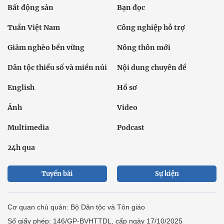
Bất động sản
Bạn đọc
Tuần Việt Nam
Công nghiệp hỗ trợ
Giảm nghèo bền vững
Nông thôn mới
Dân tộc thiểu số và miền núi
Nội dung chuyên đề
English
Hồ sơ
Ảnh
Video
Multimedia
Podcast
24h qua
Tuyến bài
Sự kiện
Cơ quan chủ quản: Bộ Dân tộc và Tôn giáo
Số giấy phép: 146/GP-BVHTTDL, cấp ngày 17/10/2025