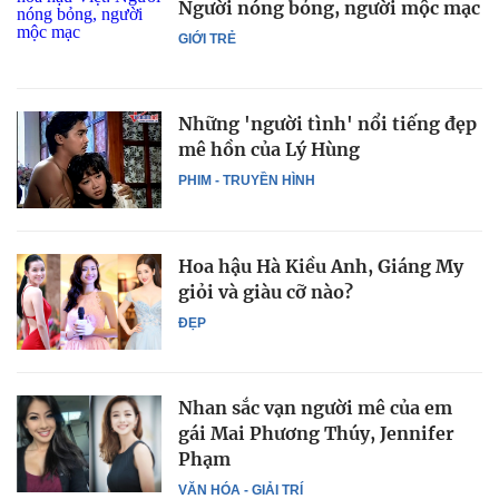
Người nóng bỏng, người mộc mạc
GIỚI TRẺ
Những 'người tình' nổi tiếng đẹp
mê hồn của Lý Hùng
PHIM - TRUYỀN HÌNH
Hoa hậu Hà Kiều Anh, Giáng My
giỏi và giàu cỡ nào?
ĐẸP
Nhan sắc vạn người mê của em
gái Mai Phương Thúy, Jennifer
Phạm
VĂN HÓA - GIẢI TRÍ