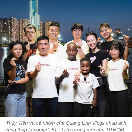
Thùy Tiên và cả nhóm của Quang Linh Vlogs chụp ảnh
cùng tháp Landmark 81 - biểu tượng mới của TP.HCM.