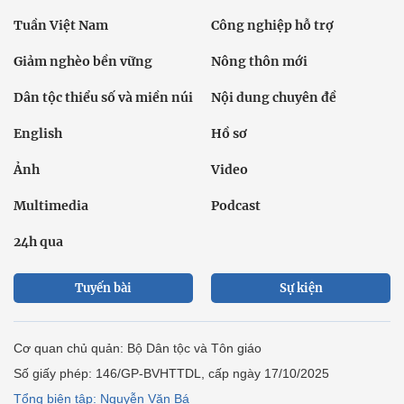
Tuần Việt Nam
Công nghiệp hỗ trợ
Giảm nghèo bền vững
Nông thôn mới
Dân tộc thiểu số và miền núi
Nội dung chuyên đề
English
Hồ sơ
Ảnh
Video
Multimedia
Podcast
24h qua
Tuyến bài
Sự kiện
Cơ quan chủ quản: Bộ Dân tộc và Tôn giáo
Số giấy phép: 146/GP-BVHTTDL, cấp ngày 17/10/2025
Tổng biên tập: Nguyễn Văn Bá