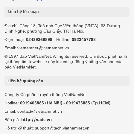
Liên hệ tòa soạn
Địa chỉ: Tầng 18, Toà nhà Cục Viễn thông (VNTA), 68 Dương
Đình Nghệ, phường Cầu Giấy, TP. Hà Nội.
Điện thoại:
02439369898
- Hotline:
0923457788
Email: vietnamnet@vietnamnet.vn
© 1997 Báo VietNamNet. All rights reserved. Chỉ được phát hành
lại thông tin từ website này khi có sự đồng ý bằng văn bản của
báo VietNamNet.
Liên hệ quảng cáo
Công ty Cổ phần Truyền thông VietNamNet
0919405885 (Hà Nội)
0919435885 (Tp.HCM)
Hotline:
-
Email: contact@vietnamnet.vn
http://vads.vn
Báo giá:
Hỗ trợ kỹ thuật: support@tech.vietnamnet.vn