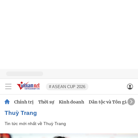
# ASEAN CUP 2026
Chính trị
Thời sự
Kinh doanh
Dân tộc và Tôn giáo
Thuỳ Trang
Tin tức mới nhất về
Thuỳ Trang