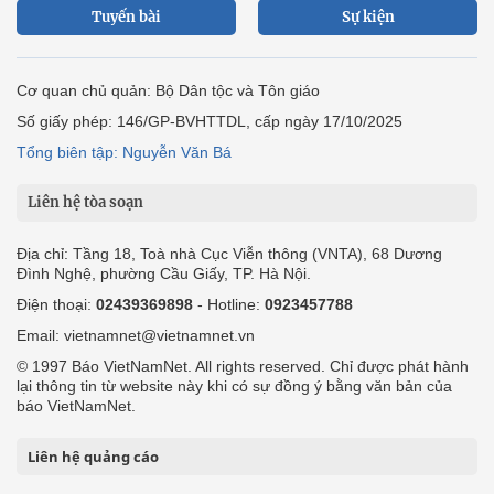
Tuyến bài
Sự kiện
Cơ quan chủ quản: Bộ Dân tộc và Tôn giáo
Số giấy phép: 146/GP-BVHTTDL, cấp ngày 17/10/2025
Tổng biên tập: Nguyễn Văn Bá
Liên hệ tòa soạn
Địa chỉ: Tầng 18, Toà nhà Cục Viễn thông (VNTA), 68 Dương
Đình Nghệ, phường Cầu Giấy, TP. Hà Nội.
Điện thoại:
02439369898
- Hotline:
0923457788
Email: vietnamnet@vietnamnet.vn
© 1997 Báo VietNamNet. All rights reserved. Chỉ được phát hành
lại thông tin từ website này khi có sự đồng ý bằng văn bản của
báo VietNamNet.
Liên hệ quảng cáo