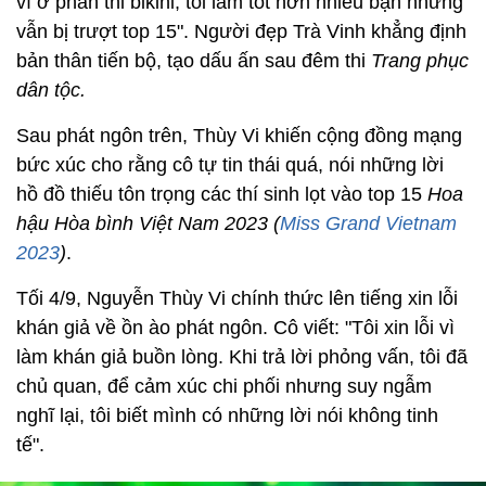
vì ở phần thi bikini, tôi làm tốt hơn nhiều bạn nhưng
vẫn bị trượt top 15". Người đẹp Trà Vinh khẳng định
bản thân tiến bộ, tạo dấu ấn sau đêm thi
Trang phục
dân tộc.
Sau phát ngôn trên, Thùy Vi khiến cộng đồng mạng
bức xúc cho rằng cô tự tin thái quá, nói những lời
hồ đồ thiếu tôn trọng các thí sinh lọt vào top 15
Hoa
hậu Hòa bình Việt Nam 2023 (
Miss Grand Vietnam
2023
)
.
Tối 4/9, Nguyễn Thùy Vi chính thức lên tiếng xin lỗi
khán giả về ồn ào phát ngôn. Cô viết: "Tôi xin lỗi vì
làm khán giả buồn lòng. Khi trả lời phỏng vấn, tôi đã
chủ quan, để cảm xúc chi phối nhưng suy ngẫm
nghĩ lại, tôi biết mình có những lời nói không tinh
tế".