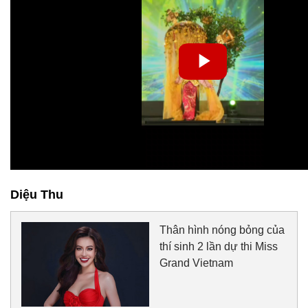
Diệu Thu
Thân hình nóng bỏng của
thí sinh 2 lần dự thi Miss
Grand Vietnam