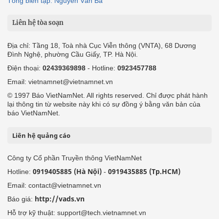
Tổng biên tập: Nguyễn Văn Bá
Liên hệ tòa soạn
Địa chỉ: Tầng 18, Toà nhà Cục Viễn thông (VNTA), 68 Dương
Đình Nghệ, phường Cầu Giấy, TP. Hà Nội.
Điện thoại:
02439369898
- Hotline:
0923457788
Email: vietnamnet@vietnamnet.vn
© 1997 Báo VietNamNet. All rights reserved. Chỉ được phát hành
lại thông tin từ website này khi có sự đồng ý bằng văn bản của
báo VietNamNet.
Liên hệ quảng cáo
Công ty Cổ phần Truyền thông VietNamNet
0919405885 (Hà Nội)
0919435885 (Tp.HCM)
Hotline:
-
Email: contact@vietnamnet.vn
http://vads.vn
Báo giá:
Hỗ trợ kỹ thuật: support@tech.vietnamnet.vn