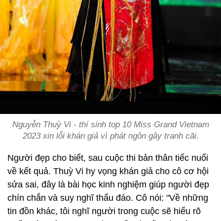
Nguyễn Thuỳ Vi - thí sinh top 10 Miss Grand Vietnam
2023 xin lỗi khán giả vì phát ngôn gây tranh cãi.
Người đẹp cho biết, sau cuộc thi bản thân tiếc nuối
về kết quả. Thuỳ Vi hy vọng khán giả cho cô cơ hội
sửa sai, đây là bài học kinh nghiệm giúp người đẹp
chín chắn và suy nghĩ thấu đáo. Cô nói: "Về những
tin đồn khác, tôi nghĩ người trong cuộc sẽ hiểu rõ