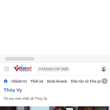
# ASEAN CUP 2026
Chính trị
Thời sự
Kinh doanh
Dân tộc và Tôn giáo
Thúy Vy
Tin tức mới nhất về
Thúy Vy