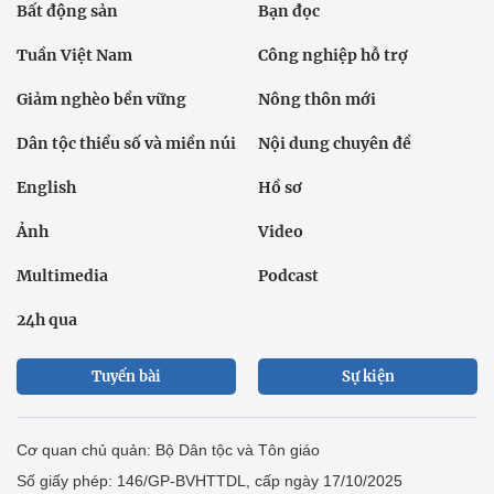
Bất động sản
Bạn đọc
Tuần Việt Nam
Công nghiệp hỗ trợ
Giảm nghèo bền vững
Nông thôn mới
Dân tộc thiểu số và miền núi
Nội dung chuyên đề
English
Hồ sơ
Ảnh
Video
Multimedia
Podcast
24h qua
Tuyến bài
Sự kiện
Cơ quan chủ quản: Bộ Dân tộc và Tôn giáo
Số giấy phép: 146/GP-BVHTTDL, cấp ngày 17/10/2025