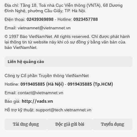
Địa chỉ: Tầng 18, Toà nhà Cục Viễn thông (VNTA), 68 Dương
Đình Nghệ, phường Cầu Giấy, TP. Hà Nội.
Điện thoại:
02439369898
- Hotline:
0923457788
Email: vietnamnet@vietnamnet.vn
© 1997 Báo VietNamNet. All rights reserved. Chỉ được phát hành
lại thông tin từ website này khi có sự đồng ý bằng văn bản của
báo VietNamNet.
Liên hệ quảng cáo
Công ty Cổ phần Truyền thông VietNamNet
0919405885 (Hà Nội)
0919435885 (Tp.HCM)
Hotline:
-
Email: contact@vietnamnet.vn
http://vads.vn
Báo giá:
Hỗ trợ kỹ thuật: support@tech.vietnamnet.vn
Tải ứng dụng
Độc giả gửi bài
Tuyển dụng