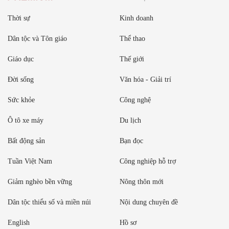
Thời sự
Kinh doanh
Dân tộc và Tôn giáo
Thể thao
Giáo dục
Thế giới
Đời sống
Văn hóa - Giải trí
Sức khỏe
Công nghệ
Ô tô xe máy
Du lịch
Bất động sản
Bạn đọc
Tuần Việt Nam
Công nghiệp hỗ trợ
Giảm nghèo bền vững
Nông thôn mới
Dân tộc thiểu số và miền núi
Nội dung chuyên đề
English
Hồ sơ