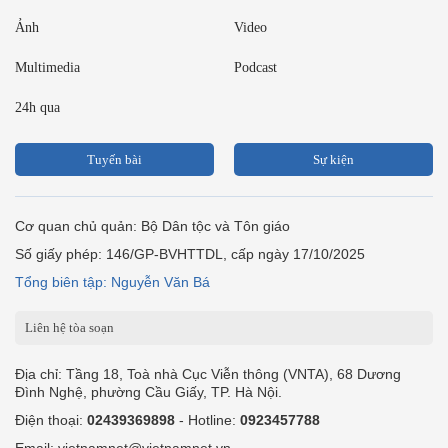
Ảnh
Video
Multimedia
Podcast
24h qua
Tuyến bài
Sự kiện
Cơ quan chủ quản: Bộ Dân tộc và Tôn giáo
Số giấy phép: 146/GP-BVHTTDL, cấp ngày 17/10/2025
Tổng biên tập: Nguyễn Văn Bá
Liên hệ tòa soạn
Địa chỉ: Tầng 18, Toà nhà Cục Viễn thông (VNTA), 68 Dương
Đình Nghệ, phường Cầu Giấy, TP. Hà Nội.
Điện thoại:
02439369898
- Hotline:
0923457788
Email: vietnamnet@vietnamnet.vn