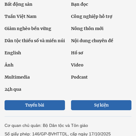
Bất động sản
Bạn đọc
Tuần Việt Nam
Công nghiệp hỗ trợ
Giảm nghèo bền vững
Nông thôn mới
Dân tộc thiểu số và miền núi
Nội dung chuyên đề
English
Hồ sơ
Ảnh
Video
Multimedia
Podcast
24h qua
Tuyến bài
Sự kiện
Cơ quan chủ quản: Bộ Dân tộc và Tôn giáo
Số giấy phép: 146/GP-BVHTTDL, cấp ngày 17/10/2025