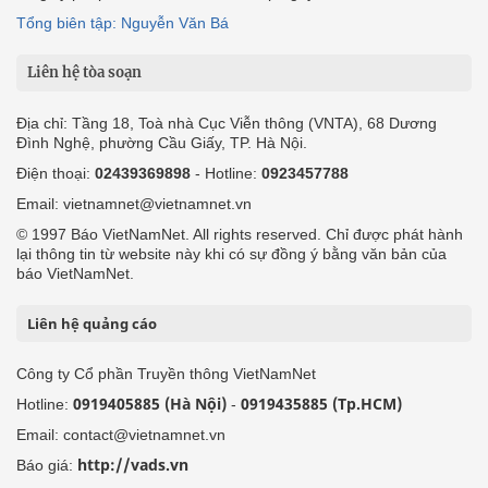
Tổng biên tập: Nguyễn Văn Bá
Liên hệ tòa soạn
Địa chỉ: Tầng 18, Toà nhà Cục Viễn thông (VNTA), 68 Dương
Đình Nghệ, phường Cầu Giấy, TP. Hà Nội.
Điện thoại:
02439369898
- Hotline:
0923457788
Email: vietnamnet@vietnamnet.vn
© 1997 Báo VietNamNet. All rights reserved. Chỉ được phát hành
lại thông tin từ website này khi có sự đồng ý bằng văn bản của
báo VietNamNet.
Liên hệ quảng cáo
Công ty Cổ phần Truyền thông VietNamNet
0919405885 (Hà Nội)
0919435885 (Tp.HCM)
Hotline:
-
Email: contact@vietnamnet.vn
http://vads.vn
Báo giá: