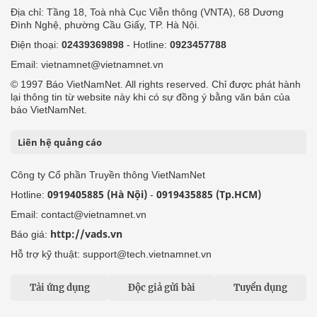
Địa chỉ: Tầng 18, Toà nhà Cục Viễn thông (VNTA), 68 Dương
Đình Nghệ, phường Cầu Giấy, TP. Hà Nội.
Điện thoại:
02439369898
- Hotline:
0923457788
Email: vietnamnet@vietnamnet.vn
© 1997 Báo VietNamNet. All rights reserved. Chỉ được phát hành
lại thông tin từ website này khi có sự đồng ý bằng văn bản của
báo VietNamNet.
Liên hệ quảng cáo
Công ty Cổ phần Truyền thông VietNamNet
0919405885 (Hà Nội)
0919435885 (Tp.HCM)
Hotline:
-
Email: contact@vietnamnet.vn
http://vads.vn
Báo giá:
Hỗ trợ kỹ thuật: support@tech.vietnamnet.vn
Tải ứng dụng
Độc giả gửi bài
Tuyển dụng