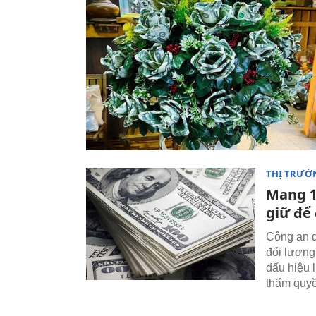
THỊ TRƯỜ
Mang 1
giữ để 
Công an q
đổi lượng
dấu hiệu l
thẩm quy