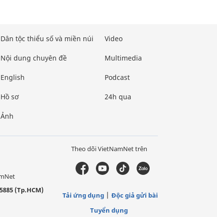
Dân tộc thiểu số và miền núi
Video
Nội dung chuyên đề
Multimedia
English
Podcast
Hồ sơ
24h qua
Ảnh
Theo dõi VietNamNet trên
amNet
5885 (Tp.HCM)
Tải ứng dụng
Độc giả gửi bài
Tuyển dụng