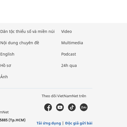
Dân tộc thiểu số và miền núi
Video
Nội dung chuyên đề
Multimedia
English
Podcast
Hồ sơ
24h qua
Ảnh
Theo dõi VietNamNet trên
amNet
5885 (Tp.HCM)
Tải ứng dụng
Độc giả gửi bài