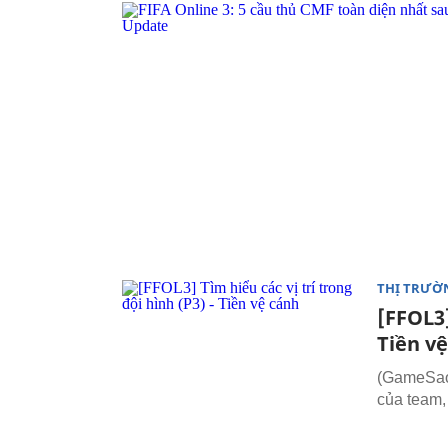
THỊ TRƯỜ
[FFOL3]
Tiền v
(GameSao)
của team,