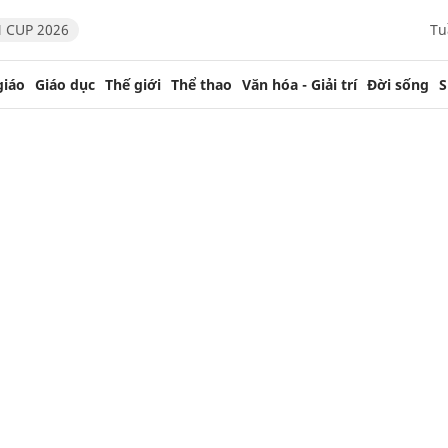
 CUP 2026
Tu
giáo
Giáo dục
Thế giới
Thể thao
Văn hóa - Giải trí
Đời sống
S