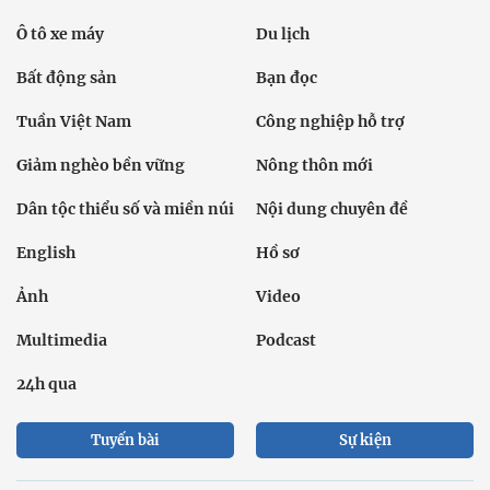
Ô tô xe máy
Du lịch
Bất động sản
Bạn đọc
Tuần Việt Nam
Công nghiệp hỗ trợ
Giảm nghèo bền vững
Nông thôn mới
Dân tộc thiểu số và miền núi
Nội dung chuyên đề
English
Hồ sơ
Ảnh
Video
Multimedia
Podcast
24h qua
Tuyến bài
Sự kiện