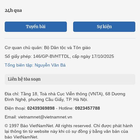
24h qua
Tuyến bài
Sự kiện
Cơ quan chủ quản: Bộ Dân tộc và Tôn giáo
Số giấy phép: 146/GP-BVHTTDL, cấp ngày 17/10/2025
Tổng biên tập: Nguyễn Văn Bá
Liên hệ tòa soạn
Địa chỉ: Tầng 18, Toà nhà Cục Viễn thông (VNTA), 68 Dương
Đình Nghệ, phường Cầu Giấy, TP. Hà Nội.
Điện thoại:
02439369898
- Hotline:
0923457788
Email: vietnamnet@vietnamnet.vn
© 1997 Báo VietNamNet. All rights reserved. Chỉ được phát hành
lại thông tin từ website này khi có sự đồng ý bằng văn bản của
báo VietNamNet.