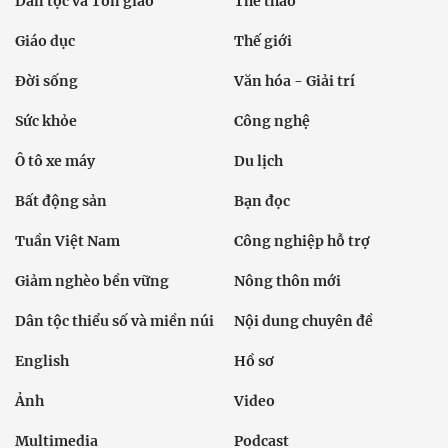
Dân tộc và Tôn giáo
Thể thao
Giáo dục
Thế giới
Đời sống
Văn hóa - Giải trí
Sức khỏe
Công nghệ
Ô tô xe máy
Du lịch
Bất động sản
Bạn đọc
Tuần Việt Nam
Công nghiệp hỗ trợ
Giảm nghèo bền vững
Nông thôn mới
Dân tộc thiểu số và miền núi
Nội dung chuyên đề
English
Hồ sơ
Ảnh
Video
Multimedia
Podcast