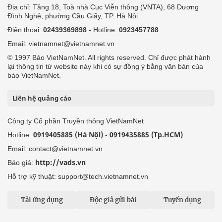
Địa chỉ: Tầng 18, Toà nhà Cục Viễn thông (VNTA), 68 Dương
Đình Nghệ, phường Cầu Giấy, TP. Hà Nội.
Điện thoại:
02439369898
- Hotline:
0923457788
Email: vietnamnet@vietnamnet.vn
© 1997 Báo VietNamNet. All rights reserved. Chỉ được phát hành
lại thông tin từ website này khi có sự đồng ý bằng văn bản của
báo VietNamNet.
Liên hệ quảng cáo
Công ty Cổ phần Truyền thông VietNamNet
0919405885 (Hà Nội)
0919435885 (Tp.HCM)
Hotline:
-
Email: contact@vietnamnet.vn
http://vads.vn
Báo giá:
Hỗ trợ kỹ thuật: support@tech.vietnamnet.vn
Tải ứng dụng
Độc giả gửi bài
Tuyển dụng