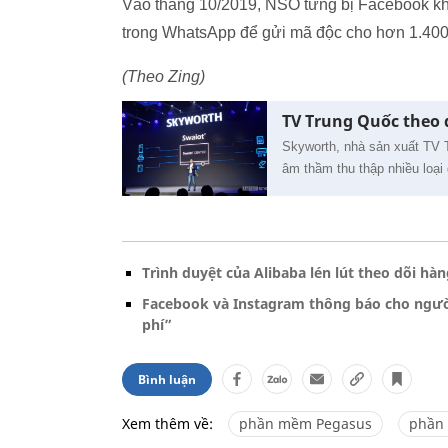
Vào tháng 10/2019, NSO từng bị Facebook khở
trong WhatsApp để gửi mã độc cho hơn 1.400
(Theo Zing)
TV Trung Quốc theo 
Skyworth, nhà sản xuất TV T
âm thầm thu thập nhiều loại 
Trình duyệt của Alibaba lén lút theo dõi hà
Facebook và Instagram thông báo cho người 
phí”
Bình luận
Xem thêm về:
phần mềm Pegasus
phần 