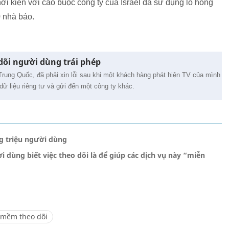
i kiện với cáo buộc công ty của Israel đã sử dụng lỗ hổng
 nhà báo.
dõi người dùng trái phép
rung Quốc, đã phải xin lỗi sau khi một khách hàng phát hiện TV của mình
dữ liệu riêng tư và gửi đến một công ty khác.
ng triệu người dùng
dùng biết việc theo dõi là để giúp các dịch vụ này “miễn
mềm theo dõi