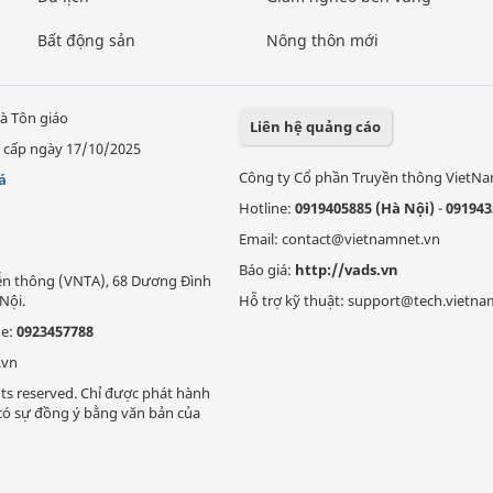
Bất động sản
Nông thôn mới
à Tôn giáo
Liên hệ quảng cáo
 cấp ngày 17/10/2025
Công ty Cổ phần Truyền thông VietN
á
Hotline:
0919405885 (Hà Nội)
-
091943
Email: contact@vietnamnet.vn
Báo giá:
http://vads.vn
Viễn thông (VNTA), 68 Dương Đình
Nội.
Hỗ trợ kỹ thuật: support@tech.vietna
ne:
0923457788
.vn
ts reserved. Chỉ được phát hành
i có sự đồng ý bằng văn bản của