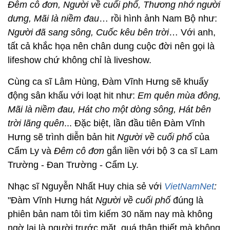
Đêm cô đơn, Người về cuối phố, Thương nhớ người
dưng, Mãi là niềm đau
… rồi hình ảnh Nam Bộ như:
Người đã sang sông, Cuốc kêu bên trời
… Với anh,
tất cả khắc họa nên chân dung cuộc đời nên gọi là
lifeshow chứ không chỉ là liveshow.
Cùng ca sĩ Lâm Hùng, Đàm Vĩnh Hưng sẽ khuấy
động sân khấu với loạt hit như:
Em quên mùa đông,
Mãi là niềm đau, Hát cho một dòng sông, Hát bên
trời lãng quên
... Đặc biệt, lần đầu tiên Đàm Vĩnh
Hưng sẽ trình diễn bản hit
Người về cuối phố
của
Cẩm Ly và
Đêm cô đơn
gắn liền với bộ 3 ca sĩ Lam
Trường - Đan Trường - Cẩm Ly.
Nhạc sĩ Nguyễn Nhất Huy chia sẻ với
VietNamNet
:
"Đàm Vĩnh Hưng hát
Người về cuối phố
đúng là
phiên bản nam tôi tìm kiếm 30 năm nay mà không
ngờ lại là người trước mặt, quá thân thiết mà không