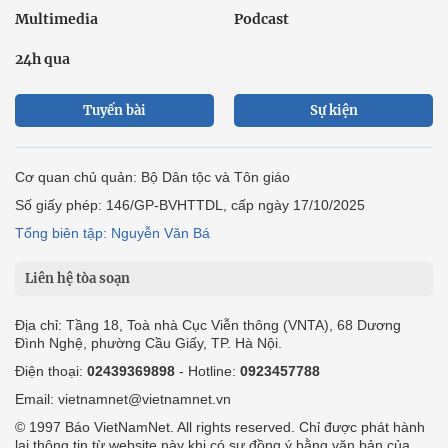
Multimedia
Podcast
24h qua
Tuyến bài
Sự kiện
Cơ quan chủ quản: Bộ Dân tộc và Tôn giáo
Số giấy phép: 146/GP-BVHTTDL, cấp ngày 17/10/2025
Tổng biên tập: Nguyễn Văn Bá
Liên hệ tòa soạn
Địa chỉ: Tầng 18, Toà nhà Cục Viễn thông (VNTA), 68 Dương
Đình Nghệ, phường Cầu Giấy, TP. Hà Nội.
Điện thoại:
02439369898
- Hotline:
0923457788
Email: vietnamnet@vietnamnet.vn
© 1997 Báo VietNamNet. All rights reserved. Chỉ được phát hành
lại thông tin từ website này khi có sự đồng ý bằng văn bản của