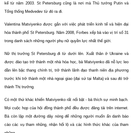
kể từ năm 2003. St Petersburg cũng là nơi mà Thủ tướng Putin và
Tổng thống Medvedev từ đó ra đi.
Valentina Matviyenko được gắn với việc phát triển kinh tế và hiện đại
hóa thành phố St Petersburg. Năm 2008, Forbes xếp bà vào vị trí số 31
trong danh sách những người phụ nữ quyền lực nhất thế giới.
Nữ thị trưởng St Petersburg đi từ dưới lên. Xuất thân ở Ukraine và
được đào tạo trở thành một nhà hóa học, bà Matviyenko đã nỗ lực leo
dần lên bậc thang chính trị, trở thành lãnh đạo thanh niên địa phương
trước khi trở thành một nhà ngoại giao (đại sứ tại Malta) và sau đó trở
thành Thị trưởng.
Có một thứ khác khiến Matviyenko rất nổi bật - bà thích sự minh bạch.
Mọi cuộc họp của hội đồng thành phố đều được đăng tải trên internet.
Bà còn lập một đường dây nóng để những người muốn ẩn danh báo
cáo các vụ tham nhũng, nhận hối lộ và các hình thức khác của tham
nhũng.