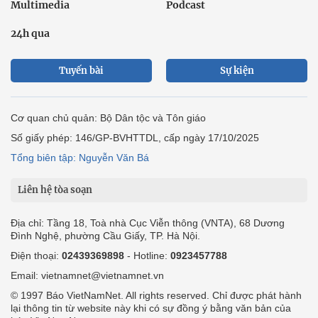
Multimedia
Podcast
24h qua
Tuyến bài
Sự kiện
Cơ quan chủ quản: Bộ Dân tộc và Tôn giáo
Số giấy phép: 146/GP-BVHTTDL, cấp ngày 17/10/2025
Tổng biên tập: Nguyễn Văn Bá
Liên hệ tòa soạn
Địa chỉ: Tầng 18, Toà nhà Cục Viễn thông (VNTA), 68 Dương
Đình Nghệ, phường Cầu Giấy, TP. Hà Nội.
Điện thoại:
02439369898
- Hotline:
0923457788
Email: vietnamnet@vietnamnet.vn
© 1997 Báo VietNamNet. All rights reserved. Chỉ được phát hành
lại thông tin từ website này khi có sự đồng ý bằng văn bản của