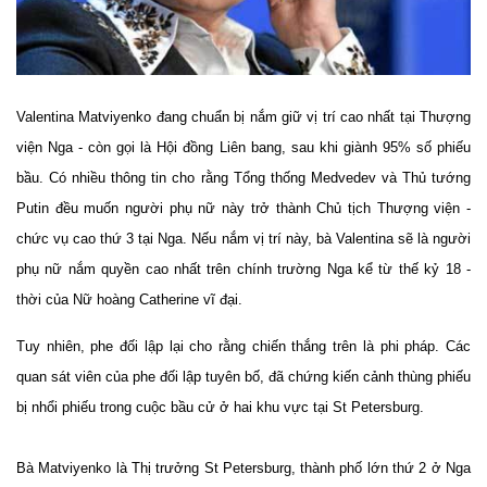
Valentina Matviyenko đang chuẩn bị nắm giữ vị trí cao nhất tại Thượng
viện Nga - còn gọi là Hội đồng Liên bang, sau khi giành 95% số phiếu
bầu. Có nhiều thông tin cho rằng Tổng thống Medvedev và Thủ tướng
Putin đều muốn người phụ nữ này trở thành Chủ tịch Thượng viện -
chức vụ cao thứ 3 tại Nga. Nếu nắm vị trí này, bà Valentina sẽ là người
phụ nữ nắm quyền cao nhất trên chính trường Nga kể từ thế kỷ 18 -
thời của Nữ hoàng Catherine vĩ đại.
Tuy nhiên, phe đối lập lại cho rằng chiến thắng trên là phi pháp. Các
quan sát viên của phe đối lập tuyên bố, đã chứng kiến cảnh thùng phiếu
bị nhổi phiếu trong cuộc bầu cử ở hai khu vực tại St Petersburg.
Bà Matviyenko là Thị trưởng St Petersburg, thành phố lớn thứ 2 ở Nga