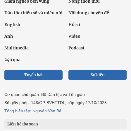
Giảm nghèo bền vững
Nông thôn mới
Dân tộc thiểu số và miền núi
Nội dung chuyên đề
English
Hồ sơ
Ảnh
Video
Multimedia
Podcast
24h qua
Tuyến bài
Sự kiện
Cơ quan chủ quản: Bộ Dân tộc và Tôn giáo
Số giấy phép: 146/GP-BVHTTDL, cấp ngày 17/10/2025
Tổng biên tập: Nguyễn Văn Bá
Liên hệ tòa soạn