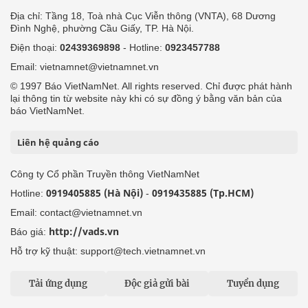
Địa chỉ: Tầng 18, Toà nhà Cục Viễn thông (VNTA), 68 Dương
Đình Nghệ, phường Cầu Giấy, TP. Hà Nội.
Điện thoại:
02439369898
- Hotline:
0923457788
Email: vietnamnet@vietnamnet.vn
© 1997 Báo VietNamNet. All rights reserved. Chỉ được phát hành
lại thông tin từ website này khi có sự đồng ý bằng văn bản của
báo VietNamNet.
Liên hệ quảng cáo
Công ty Cổ phần Truyền thông VietNamNet
0919405885 (Hà Nội)
0919435885 (Tp.HCM)
Hotline:
-
Email: contact@vietnamnet.vn
http://vads.vn
Báo giá:
Hỗ trợ kỹ thuật: support@tech.vietnamnet.vn
Tải ứng dụng
Độc giả gửi bài
Tuyển dụng