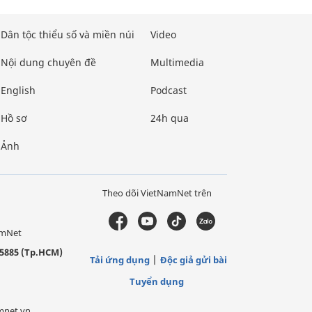
Dân tộc thiểu số và miền núi
Video
Nội dung chuyên đề
Multimedia
English
Podcast
Hồ sơ
24h qua
Ảnh
Theo dõi VietNamNet trên
amNet
5885 (Tp.HCM)
Tải ứng dụng
Độc giả gửi bài
Tuyển dụng
mnet.vn