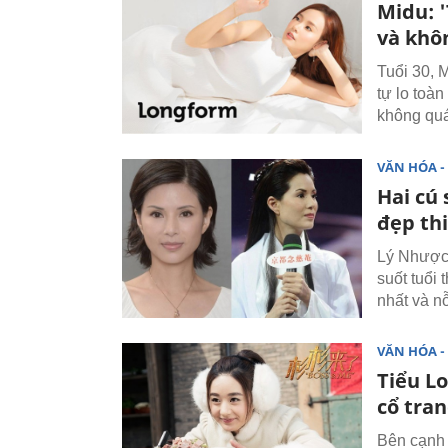
Midu: 
và khô
Tuổi 30, 
tự lo toà
không quá
VĂN HÓA - 
Hai cú
đẹp th
Lý Nhược 
suốt tuổi
nhất và n
VĂN HÓA - 
Tiểu L
cổ tra
Bên cạnh 