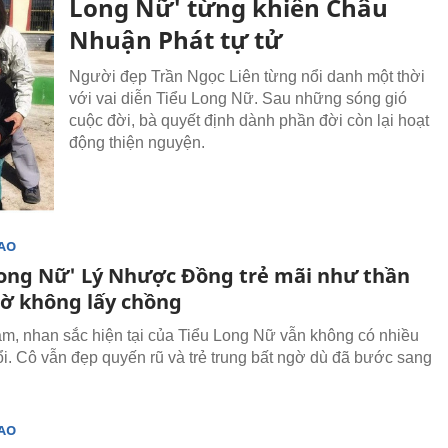
Long Nữ' từng khiến Châu
Nhuận Phát tự tử
Người đẹp Trần Ngọc Liên từng nổi danh một thời
với vai diễn Tiểu Long Nữ. Sau những sóng gió
cuộc đời, bà quyết định dành phần đời còn lại hoạt
động thiện nguyện.
SAO
Long Nữ' Lý Nhược Đồng trẻ mãi như thần
hờ không lấy chồng
m, nhan sắc hiện tại của Tiểu Long Nữ vẫn không có nhiều
ổi. Cô vẫn đẹp quyến rũ và trẻ trung bất ngờ dù đã bước sang
SAO