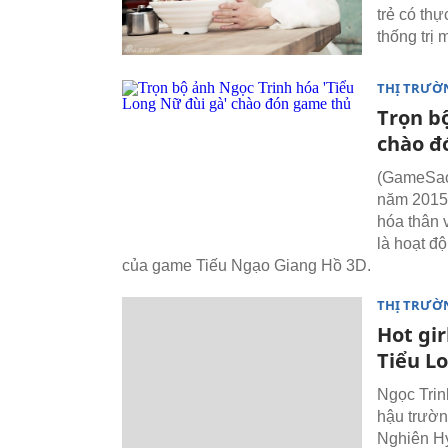
trẻ có th
thống trị 
THỊ TRƯỜ
Trọn b
chào đ
(GameSao
năm 2015,
hóa thân 
là hoạt đ
của game Tiếu Ngạo Giang Hồ 3D.
THỊ TRƯỜ
Hot gir
Tiểu Lo
Ngọc Trin
hậu trườn
Nghiên H