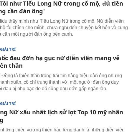
'Tôi như Tiểu Long Nữ trong cổ mộ, đủ tiền
ng cần đàn ông'
Midu thấy mình như Tiểu Long Nữ trong cổ mộ. Nữ diễn viên
n bộ tài chính cho mình, chưa nghĩ đến chuyện kết hôn và cũng
 cần một người đàn ông bên cạnh.
GIẢI TRÍ
 sốc đau đớn hạ gục nữ diễn viên mang vẻ
iên thần
Đồng là thiên thần trong trái tim hàng triệu đàn ông nhưng
 thanh xuân, cô chỉ trung thành với một người đàn ông duy
ỗi đau bị phụ bạc do đó cũng đau đớn gấp ngàn lần.
GIẢI TRÍ
ong Nữ xấu nhất lịch sử lọt Top 10 mỹ nhân
ng
những thiên vương thiên hậu lừng danh là những diễn viên