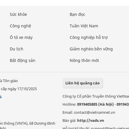
Sức khỏe
Bạn đọc
Công nghệ
Tuần Việt Nam
Ô tô xe máy
Công nghiệp hỗ trợ
Du lịch
Giảm nghèo bền vững
Bất động sản
Nông thôn mới
à Tôn giáo
Liên hệ quảng cáo
 cấp ngày 17/10/2025
Công ty Cổ phần Truyền thông VietN
á
Hotline:
0919405885 (Hà Nội)
-
091943
Email: contact@vietnamnet.vn
Báo giá:
http://vads.vn
Viễn thông (VNTA), 68 Dương Đình
Nội.
Hỗ trợ kỹ thuật: support@tech.vietna