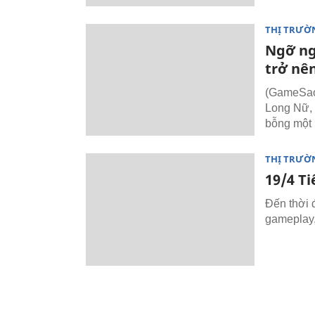
THỊ TRƯỜ
Ngỡ ng
trở nên
(GameSao)
Long Nữ, 
bỗng một 
THỊ TRƯỜ
19/4 T
Đến thời 
gameplay, 