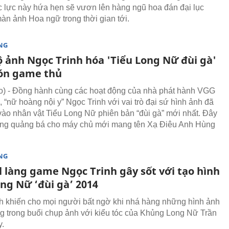
ực lực này hứa hẹn sẽ vươn lên hàng ngũ hoa đán đại lục
màn ảnh Hoa ngữ trong thời gian tới.
NG
ộ ảnh Ngọc Trinh hóa 'Tiểu Long Nữ đùi gà'
ón game thủ
) - Đồng hành cùng các hoạt động của nhà phát hành VGG
 “nữ hoàng nội y” Ngọc Trinh với vai trò đại sứ hình ảnh đã
vào nhân vật Tiểu Long Nữ phiên bản “đùi gà” mới nhất. Đây
ộng quảng bá cho máy chủ mới mang tên Xạ Điêu Anh Hùng
NG
l làng game Ngọc Trinh gây sốt với tạo hình
ng Nữ ‘đùi gà’ 2014
h khiến cho mọi người bất ngờ khi nhá hàng những hình ảnh
g trong buổi chụp ảnh với kiểu tóc của Khủng Long Nữ Trần
y.