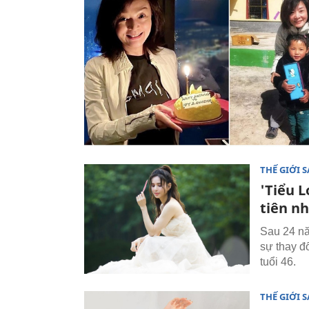
THẾ GIỚI 
'Tiểu 
tiên n
Sau 24 nă
sự thay đ
tuổi 46.
THẾ GIỚI 