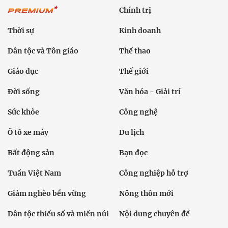
Chính trị
Thời sự
Kinh doanh
Dân tộc và Tôn giáo
Thể thao
Giáo dục
Thế giới
Đời sống
Văn hóa - Giải trí
Sức khỏe
Công nghệ
Ô tô xe máy
Du lịch
Bất động sản
Bạn đọc
Tuần Việt Nam
Công nghiệp hỗ trợ
Giảm nghèo bền vững
Nông thôn mới
Dân tộc thiểu số và miền núi
Nội dung chuyên đề