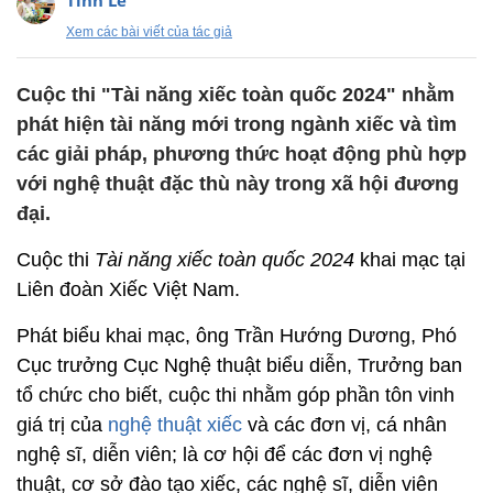
Tình Lê
Xem các bài viết của tác giả
Cuộc thi "Tài năng xiếc toàn quốc 2024" nhằm
phát hiện tài năng mới trong ngành xiếc và tìm
các giải pháp, phương thức hoạt động phù hợp
với nghệ thuật đặc thù này trong xã hội đương
đại.
Cuộc thi
Tài năng xiếc toàn quốc 2024
khai mạc tại
Liên đoàn Xiếc Việt Nam.
Phát biểu khai mạc, ông Trần Hướng Dương, Phó
Cục trưởng Cục Nghệ thuật biểu diễn, Trưởng ban
tổ chức cho biết, cuộc thi nhằm góp phần tôn vinh
giá trị của
nghệ thuật xiếc
và các đơn vị, cá nhân
nghệ sĩ, diễn viên; là cơ hội để các đơn vị nghệ
thuật, cơ sở đào tạo xiếc, các nghệ sĩ, diễn viên