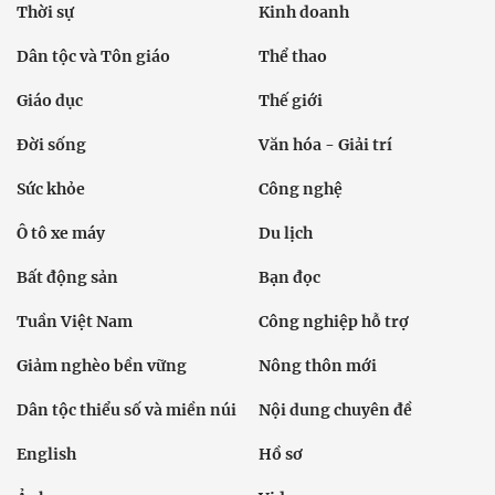
Thời sự
Kinh doanh
Dân tộc và Tôn giáo
Thể thao
Giáo dục
Thế giới
Đời sống
Văn hóa - Giải trí
Sức khỏe
Công nghệ
Ô tô xe máy
Du lịch
Bất động sản
Bạn đọc
Tuần Việt Nam
Công nghiệp hỗ trợ
Giảm nghèo bền vững
Nông thôn mới
Dân tộc thiểu số và miền núi
Nội dung chuyên đề
English
Hồ sơ