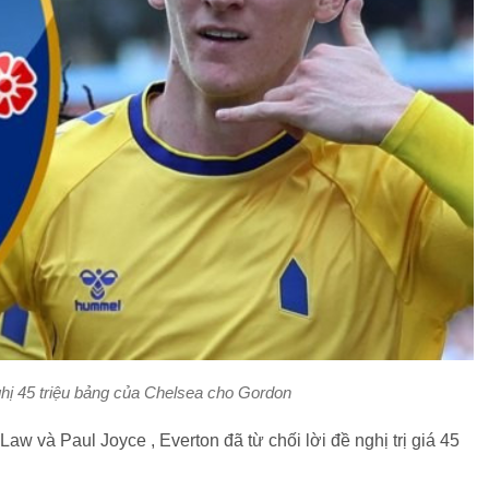
nghị 45 triệu bảng của Chelsea cho Gordon
aw và Paul Joyce , Everton đã từ chối lời đề nghị trị giá 45