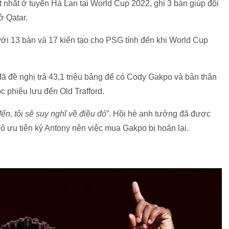
t nhất ở tuyển Hà Lan tại World Cup 2022, ghi 3 bàn giúp đội
ở Qatar.
ới 13 bàn và 17 kiến tạo cho PSG tính đến khi World Cup
ã đề nghị trả 43,1 triệu bảng để có Cody Gakpo và bản thân
 phiêu lưu đến Old Trafford.
n, tôi sẽ suy nghĩ về điều đó
”. Hồi hè anh tưởng đã được
ỏ ưu tiên ký Antony nên việc mua Gakpo bị hoãn lại.