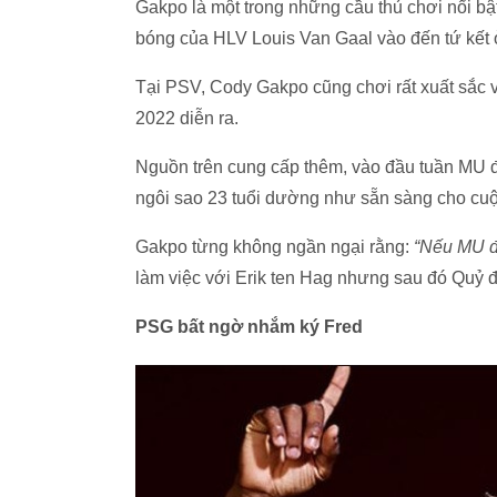
Gakpo là một trong những cầu thủ chơi nổi bậ
bóng của HLV Louis Van Gaal vào đến tứ kết 
Tại PSV, Cody Gakpo cũng chơi rất xuất sắc v
2022 diễn ra.
Nguồn trên cung cấp thêm, vào đầu tuần MU đ
ngôi sao 23 tuổi dường như sẵn sàng cho cuộc
Gakpo từng không ngần ngại rằng:
“Nếu MU đế
làm việc với Erik ten Hag nhưng sau đó Quỷ đ
PSG bất ngờ nhắm ký Fred