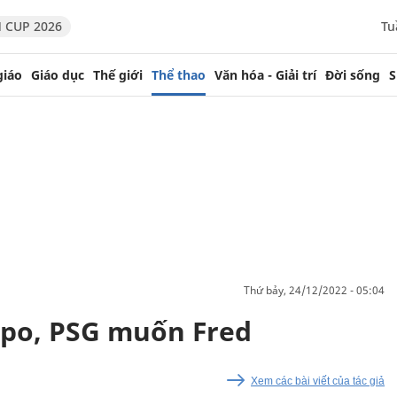
 CUP 2026
Tu
giáo
Giáo dục
Thế giới
Thể thao
Văn hóa - Giải trí
Đời sống
S
thứ bảy, 24/12/2022 - 05:04
po, PSG muốn Fred
Xem các bài viết của tác giả