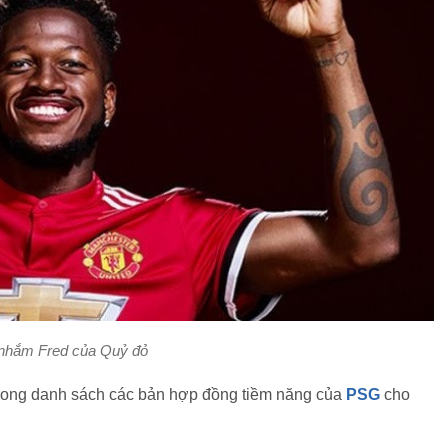
hắm Fred của Quỷ đỏ
trong danh sách các bản hợp đồng tiềm năng của
PSG
cho