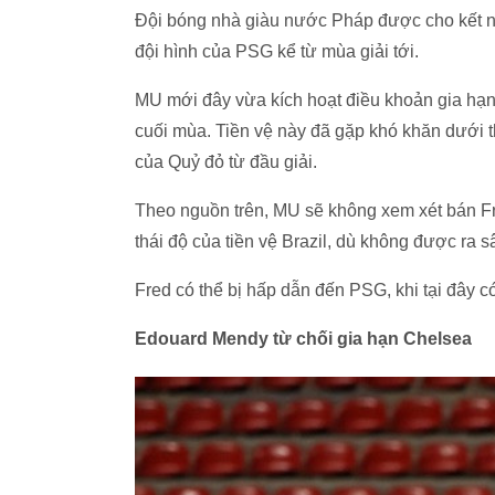
Đội bóng nhà giàu nước Pháp được cho kết ng
đội hình của PSG kể từ mùa giải tới.
MU mới đây vừa kích hoạt điều khoản gia hạ
cuối mùa. Tiền vệ này đã gặp khó khăn dưới t
của Quỷ đỏ từ đầu giải.
Theo nguồn trên, MU sẽ không xem xét bán Fre
thái độ của tiền vệ Brazil, dù không được ra 
Fred có thể bị hấp dẫn đến PSG, khi tại đây c
Edouard Mendy từ chối gia hạn Chelsea