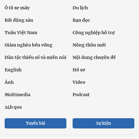
Ô tô xe máy
Du lịch
Bất động sản
Bạn đọc
Tuần Việt Nam
Công nghiệp hỗ trợ
Giảm nghèo bền vững
Nông thôn mới
Dân tộc thiểu số và miền núi
Nội dung chuyên đề
English
Hồ sơ
Ảnh
Video
Multimedia
Podcast
24h qua
Tuyến bài
Sự kiện