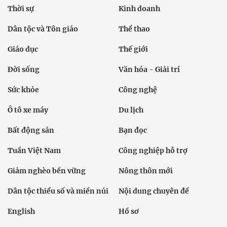
Thời sự
Kinh doanh
Dân tộc và Tôn giáo
Thể thao
Giáo dục
Thế giới
Đời sống
Văn hóa - Giải trí
Sức khỏe
Công nghệ
Ô tô xe máy
Du lịch
Bất động sản
Bạn đọc
Tuần Việt Nam
Công nghiệp hỗ trợ
Giảm nghèo bền vững
Nông thôn mới
Dân tộc thiểu số và miền núi
Nội dung chuyên đề
English
Hồ sơ