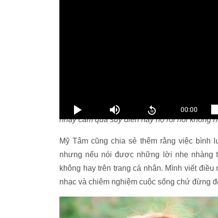
MV "Em thì không'' của ca sĩ Mỹ Tâm
Ngoài việc nhờ âm nhạc để thể hiện tâm tư 
hội. Những điều này không chỉ xảy ra ở nướ
nhạy cảm quá suy diễn này nọ rồi nói không h
Mỹ Tâm cũng chia sẻ thêm rằng việc bình l
nhưng nếu nói được những lời nhẹ nhàng 
không hay trên trang cá nhân. Mình viết điề
nhạc và chiêm nghiệm cuộc sống chứ đừng để