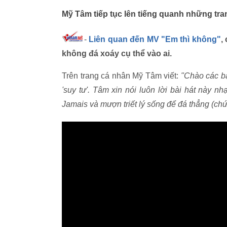
Mỹ Tâm tiếp tục lên tiếng quanh những tra
-
Liên quan đến MV "Em thì không"
,
không đá xoáy cụ thể vào ai.
Trên trang cá nhân Mỹ Tâm viết:
"Chào các bạ
'suy tư'. Tâm xin nói luôn lời bài hát này 
Jamais và mượn triết lý sống để đá thẳng (chứ