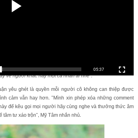
tình cảm sẽ có những nghệ sĩ dùng âm nhạc để phản ánh xã
c mình mà ở đâu trên thế giới cũng có nên mọi người đừng
ay về người khác hay một cá nhân ai nhé".
uận yêu ghét là quyền mỗi người cô không can thiệp được
tình cảm vẫn hay hơn. "Mình xin phép xóa những comment
u này để kêu gọi mọi người hãy cùng nghe và thưởng thức âm
 tâm tư xáo trộn", Mỹ Tâm nhắn nhủ.