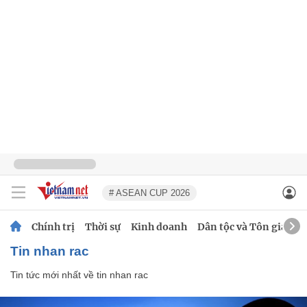
# ASEAN CUP 2026
Chính trị
Thời sự
Kinh doanh
Dân tộc và Tôn giáo
tin nhan rac
Tin tức mới nhất về
tin nhan rac