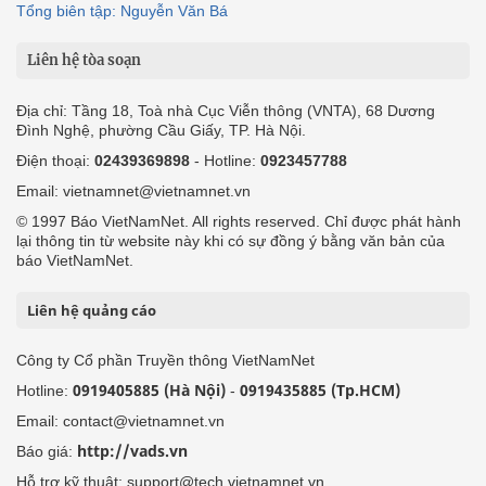
Tổng biên tập: Nguyễn Văn Bá
Liên hệ tòa soạn
Địa chỉ: Tầng 18, Toà nhà Cục Viễn thông (VNTA), 68 Dương
Đình Nghệ, phường Cầu Giấy, TP. Hà Nội.
Điện thoại:
02439369898
- Hotline:
0923457788
Email: vietnamnet@vietnamnet.vn
© 1997 Báo VietNamNet. All rights reserved. Chỉ được phát hành
lại thông tin từ website này khi có sự đồng ý bằng văn bản của
báo VietNamNet.
Liên hệ quảng cáo
Công ty Cổ phần Truyền thông VietNamNet
0919405885 (Hà Nội)
0919435885 (Tp.HCM)
Hotline:
-
Email: contact@vietnamnet.vn
http://vads.vn
Báo giá:
Hỗ trợ kỹ thuật: support@tech.vietnamnet.vn