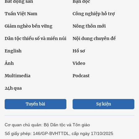
Bất động sản
Bạn đọc
Tuần Việt Nam
Công nghiệp hỗ trợ
Giảm nghèo bền vững
Nông thôn mới
Dân tộc thiểu số và miền núi
Nội dung chuyên đề
English
Hồ sơ
Ảnh
Video
Multimedia
Podcast
24h qua
Tuyến bài
Sự kiện
Cơ quan chủ quản: Bộ Dân tộc và Tôn giáo
Số giấy phép: 146/GP-BVHTTDL, cấp ngày 17/10/2025