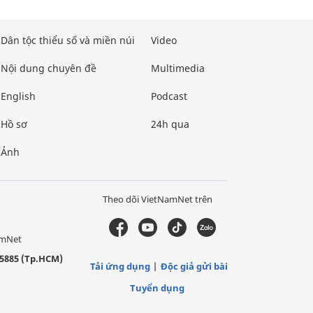
Dân tộc thiểu số và miền núi
Video
Nội dung chuyên đề
Multimedia
English
Podcast
Hồ sơ
24h qua
Ảnh
Theo dõi VietNamNet trên
amNet
5885 (Tp.HCM)
Tải ứng dụng
Độc giả gửi bài
Tuyển dụng