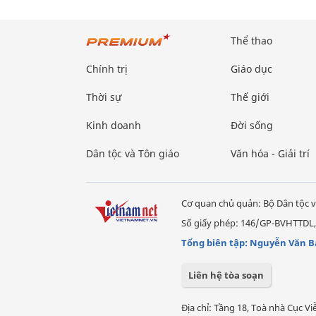
Thể thao
Chính trị
Giáo dục
Thời sự
Thế giới
Kinh doanh
Đời sống
Dân tộc và Tôn giáo
Văn hóa - Giải trí
Cơ quan chủ quản: Bộ Dân tộc v
Số giấy phép: 146/GP-BVHTTDL,
Tổng biên tập: Nguyễn Văn B
Liên hệ tòa soạn
Địa chỉ: Tầng 18, Toà nhà Cục 