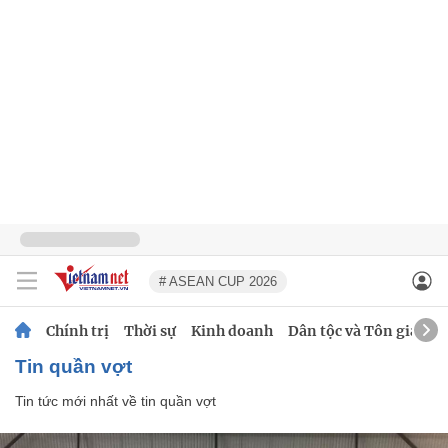
# ASEAN CUP 2026
Chính trị
Thời sự
Kinh doanh
Dân tộc và Tôn giáo
tin quần vợt
Tin tức mới nhất về
tin quần vợt