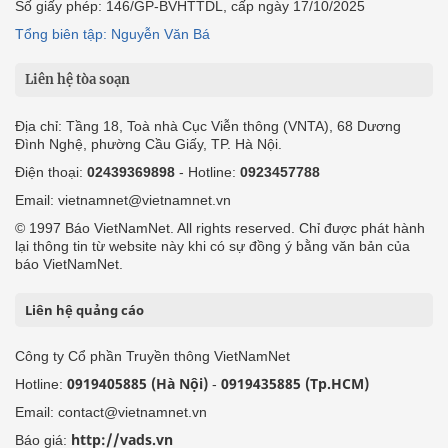
Số giấy phép: 146/GP-BVHTTDL, cấp ngày 17/10/2025
Tổng biên tập: Nguyễn Văn Bá
Liên hệ tòa soạn
Địa chỉ: Tầng 18, Toà nhà Cục Viễn thông (VNTA), 68 Dương
Đình Nghệ, phường Cầu Giấy, TP. Hà Nội.
Điện thoại:
02439369898
- Hotline:
0923457788
Email: vietnamnet@vietnamnet.vn
© 1997 Báo VietNamNet. All rights reserved. Chỉ được phát hành
lại thông tin từ website này khi có sự đồng ý bằng văn bản của
báo VietNamNet.
Liên hệ quảng cáo
Công ty Cổ phần Truyền thông VietNamNet
0919405885 (Hà Nội)
0919435885 (Tp.HCM)
Hotline:
-
Email: contact@vietnamnet.vn
http://vads.vn
Báo giá: