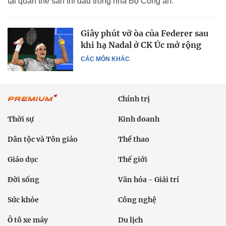
tại quần thể sân thi đấu trong nhà Bộ Công an.
Giây phút vỡ òa của Federer sau
khi hạ Nadal ở CK Úc mở rộng
CÁC MÔN KHÁC
Chính trị
Thời sự
Kinh doanh
Dân tộc và Tôn giáo
Thể thao
Giáo dục
Thế giới
Đời sống
Văn hóa - Giải trí
Sức khỏe
Công nghệ
Ô tô xe máy
Du lịch