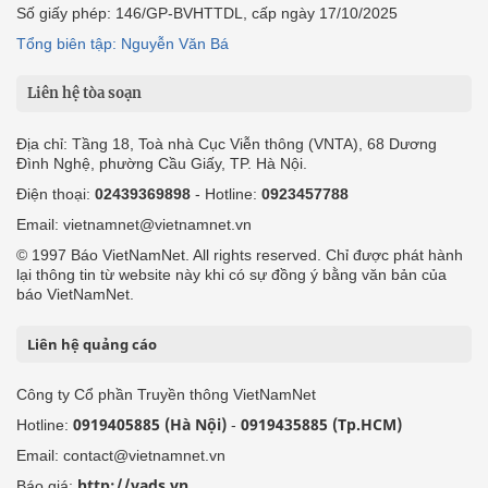
Số giấy phép: 146/GP-BVHTTDL, cấp ngày 17/10/2025
Tổng biên tập: Nguyễn Văn Bá
Liên hệ tòa soạn
Địa chỉ: Tầng 18, Toà nhà Cục Viễn thông (VNTA), 68 Dương
Đình Nghệ, phường Cầu Giấy, TP. Hà Nội.
Điện thoại:
02439369898
- Hotline:
0923457788
Email: vietnamnet@vietnamnet.vn
© 1997 Báo VietNamNet. All rights reserved. Chỉ được phát hành
lại thông tin từ website này khi có sự đồng ý bằng văn bản của
báo VietNamNet.
Liên hệ quảng cáo
Công ty Cổ phần Truyền thông VietNamNet
0919405885 (Hà Nội)
0919435885 (Tp.HCM)
Hotline:
-
Email: contact@vietnamnet.vn
http://vads.vn
Báo giá: