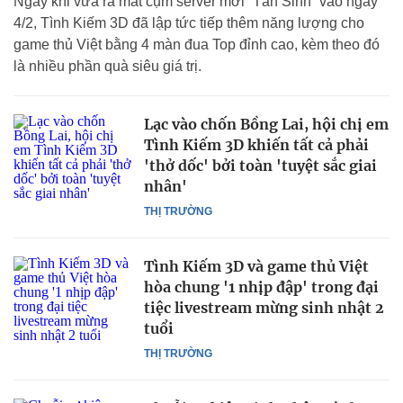
Ngay khi vừa ra mắt cụm server mới “Tân Sinh” vào ngày
4/2, Tình Kiếm 3D đã lập tức tiếp thêm năng lượng cho
game thủ Việt bằng 4 màn đua Top đỉnh cao, kèm theo đó
là nhiều phần quà siêu giá trị.
Lạc vào chốn Bồng Lai, hội chị em
Tình Kiếm 3D khiến tất cả phải
'thở dốc' bởi toàn 'tuyệt sắc giai
nhân'
THỊ TRƯỜNG
Tình Kiếm 3D và game thủ Việt
hòa chung '1 nhịp đập' trong đại
tiệc livestream mừng sinh nhật 2
tuổi
THỊ TRƯỜNG