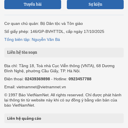
Tuyến bài
Sự kiện
Cơ quan chủ quản: Bộ Dân tộc và Tôn giáo
Số giấy phép: 146/GP-BVHTTDL, cấp ngày 17/10/2025
Tổng biên tập: Nguyễn Văn Bá
Liên hệ tòa soạn
Địa chỉ: Tầng 18, Toà nhà Cục Viễn thông (VNTA), 68 Dương
Đình Nghệ, phường Cầu Giấy, TP. Hà Nội.
Điện thoại:
02439369898
- Hotline:
0923457788
Email: vietnamnet@vietnamnet.vn
© 1997 Báo VietNamNet. All rights reserved. Chỉ được phát hành
lại thông tin từ website này khi có sự đồng ý bằng văn bản của
báo VietNamNet.
Liên hệ quảng cáo