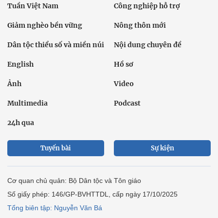
Tuần Việt Nam
Công nghiệp hỗ trợ
Giảm nghèo bền vững
Nông thôn mới
Dân tộc thiểu số và miền núi
Nội dung chuyên đề
English
Hồ sơ
Ảnh
Video
Multimedia
Podcast
24h qua
Tuyến bài
Sự kiện
Cơ quan chủ quản: Bộ Dân tộc và Tôn giáo
Số giấy phép: 146/GP-BVHTTDL, cấp ngày 17/10/2025
Tổng biên tập: Nguyễn Văn Bá