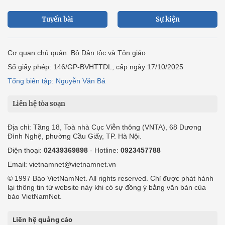
Tuyến bài
Sự kiện
Cơ quan chủ quản: Bộ Dân tộc và Tôn giáo
Số giấy phép: 146/GP-BVHTTDL, cấp ngày 17/10/2025
Tổng biên tập: Nguyễn Văn Bá
Liên hệ tòa soạn
Địa chỉ: Tầng 18, Toà nhà Cục Viễn thông (VNTA), 68 Dương
Đình Nghệ, phường Cầu Giấy, TP. Hà Nội.
Điện thoại:
02439369898
- Hotline:
0923457788
Email: vietnamnet@vietnamnet.vn
© 1997 Báo VietNamNet. All rights reserved. Chỉ được phát hành
lại thông tin từ website này khi có sự đồng ý bằng văn bản của
báo VietNamNet.
Liên hệ quảng cáo