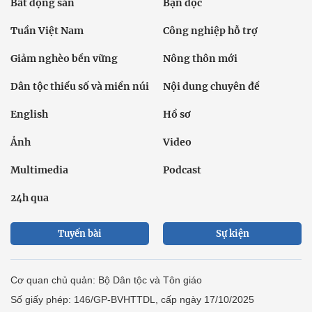
Bất động sản
Bạn đọc
Tuần Việt Nam
Công nghiệp hỗ trợ
Giảm nghèo bền vững
Nông thôn mới
Dân tộc thiểu số và miền núi
Nội dung chuyên đề
English
Hồ sơ
Ảnh
Video
Multimedia
Podcast
24h qua
Tuyến bài
Sự kiện
Cơ quan chủ quản: Bộ Dân tộc và Tôn giáo
Số giấy phép: 146/GP-BVHTTDL, cấp ngày 17/10/2025