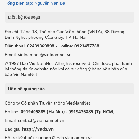
Tổng biên tập: Nguyễn Văn Bá
Liên hệ tòa soạn
Địa chỉ: Tầng 18, Toà nhà Cục Viễn thông (VNTA), 68 Dương
Đình Nghệ, phường Cầu Giấy, TP. Hà Nội.
Điện thoại:
02439369898
- Hotline:
0923457788
Email: vietnamnet@vietnamnet.vn
© 1997 Báo VietNamNet. All rights reserved. Chỉ được phát hành
lại thông tin từ website này khi có sự đồng ý bằng văn bản của
báo VietNamNet.
Liên hệ quảng cáo
Công ty Cổ phần Truyền thông VietNamNet
0919405885 (Hà Nội)
0919435885 (Tp.HCM)
Hotline:
-
Email: contact@vietnamnet.vn
http://vads.vn
Báo giá:
Hỗ trợ kỹ thuật: support@tech.vietnamnet.vn