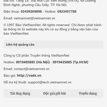
Địa chỉ: Tầng 18, Toà nhà Cục Viễn thông (VNTA), 68 Dương
Đình Nghệ, phường Cầu Giấy, TP. Hà Nội.
Điện thoại:
02439369898
- Hotline:
0923457788
Email: vietnamnet@vietnamnet.vn
© 1997 Báo VietNamNet. All rights reserved. Chỉ được phát hành
lại thông tin từ website này khi có sự đồng ý bằng văn bản của
báo VietNamNet.
Liên hệ quảng cáo
Công ty Cổ phần Truyền thông VietNamNet
0919405885 (Hà Nội)
0919435885 (Tp.HCM)
Hotline:
-
Email: contact@vietnamnet.vn
http://vads.vn
Báo giá:
Hỗ trợ kỹ thuật: support@tech.vietnamnet.vn
Tải ứng dụng
Độc giả gửi bài
Tuyển dụng