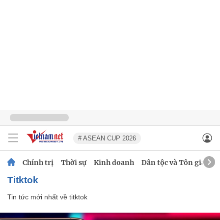
# ASEAN CUP 2026
Chính trị
Thời sự
Kinh doanh
Dân tộc và Tôn giáo
titktok
Tin tức mới nhất về
titktok