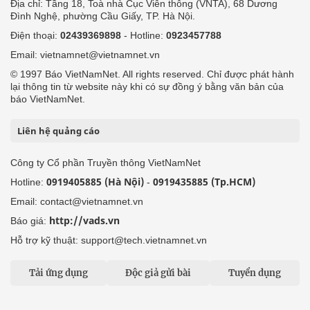
Địa chỉ: Tầng 18, Toà nhà Cục Viễn thông (VNTA), 68 Dương
Đình Nghệ, phường Cầu Giấy, TP. Hà Nội.
Điện thoại:
02439369898
- Hotline:
0923457788
Email: vietnamnet@vietnamnet.vn
© 1997 Báo VietNamNet. All rights reserved. Chỉ được phát hành
lại thông tin từ website này khi có sự đồng ý bằng văn bản của
báo VietNamNet.
Liên hệ quảng cáo
Công ty Cổ phần Truyền thông VietNamNet
0919405885 (Hà Nội)
0919435885 (Tp.HCM)
Hotline:
-
Email: contact@vietnamnet.vn
http://vads.vn
Báo giá:
Hỗ trợ kỹ thuật: support@tech.vietnamnet.vn
Tải ứng dụng
Độc giả gửi bài
Tuyển dụng