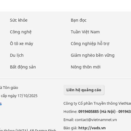
Sức khỏe
Bạn đọc
Công nghệ
Tuần Việt Nam
Ô tô xe máy
Công nghiệp hỗ trợ
Du lịch
Giảm nghèo bền vững
Bất động sản
Nông thôn mới
à Tôn giáo
Liên hệ quảng cáo
 cấp ngày 17/10/2025
Công ty Cổ phần Truyền thông VietN
á
Hotline:
0919405885 (Hà Nội)
-
091943
Email: contact@vietnamnet.vn
Báo giá:
http://vads.vn
Viễn thông (VNTA), 68 Dương Đình