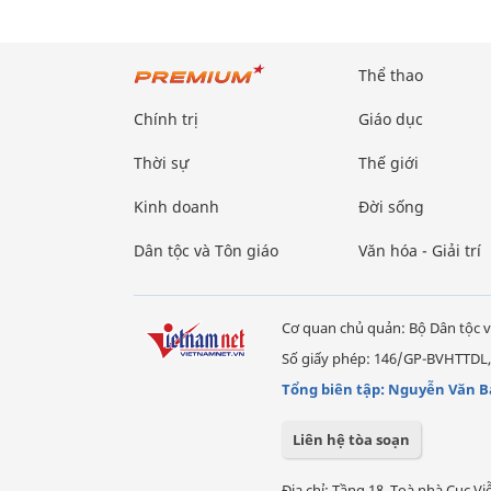
Thể thao
Chính trị
Giáo dục
Thời sự
Thế giới
Kinh doanh
Đời sống
Dân tộc và Tôn giáo
Văn hóa - Giải trí
Cơ quan chủ quản: Bộ Dân tộc v
Số giấy phép: 146/GP-BVHTTDL,
Tổng biên tập: Nguyễn Văn B
Liên hệ tòa soạn
Địa chỉ: Tầng 18, Toà nhà Cục 