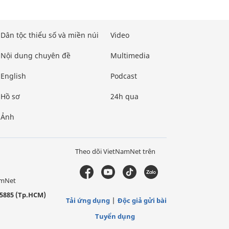
Dân tộc thiểu số và miền núi
Video
Nội dung chuyên đề
Multimedia
English
Podcast
Hồ sơ
24h qua
Ảnh
Theo dõi VietNamNet trên
amNet
5885 (Tp.HCM)
Tải ứng dụng
Độc giả gửi bài
Tuyển dụng