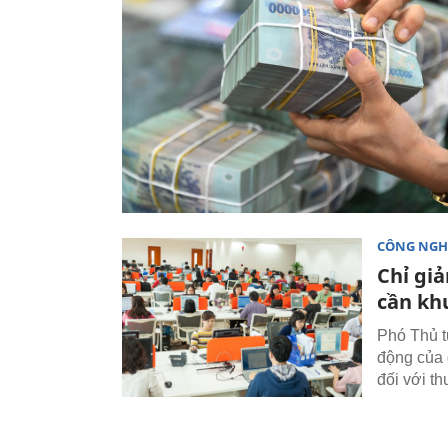
CÔNG NGH
Chỉ gi
cần kh
Phó Thủ t
động của 
đối với t