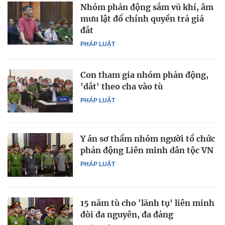
Nhóm phản động sắm vũ khí, âm
mưu lật đổ chính quyền trả giá
đắt
PHÁP LUẬT
Con tham gia nhóm phản động,
'dắt' theo cha vào tù
PHÁP LUẬT
Y án sơ thẩm nhóm người tổ chức
phản động Liên minh dân tộc VN
PHÁP LUẬT
15 năm tù cho 'lãnh tụ' liên minh
đòi đa nguyên, đa đảng