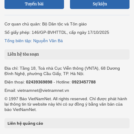
Tuyến bài
Sự kiện
Cơ quan chủ quản: Bộ Dân tộc và Tôn giáo
Số giấy phép: 146/GP-BVHTTDL, cấp ngày 17/10/2025
Tổng biên tập: Nguyễn Văn Bá
Liên hệ tòa soạn
Địa chỉ: Tầng 18, Toà nhà Cục Viễn thông (VNTA), 68 Dương
Đình Nghệ, phường Cầu Giấy, TP. Hà Nội.
Điện thoại:
02439369898
- Hotline:
0923457788
Email: vietnamnet@vietnamnet.vn
© 1997 Báo VietNamNet. All rights reserved. Chỉ được phát hành
lại thông tin từ website này khi có sự đồng ý bằng văn bản của
báo VietNamNet.
Liên hệ quảng cáo