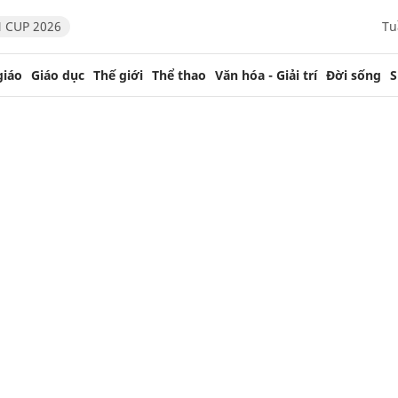
 CUP 2026
Tu
giáo
Giáo dục
Thế giới
Thể thao
Văn hóa - Giải trí
Đời sống
S