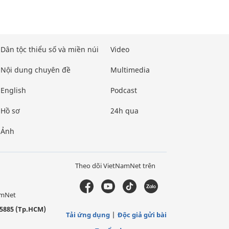
Dân tộc thiểu số và miền núi
Video
Nội dung chuyên đề
Multimedia
English
Podcast
Hồ sơ
24h qua
Ảnh
Theo dõi VietNamNet trên
amNet
5885 (Tp.HCM)
Tải ứng dụng
Độc giả gửi bài