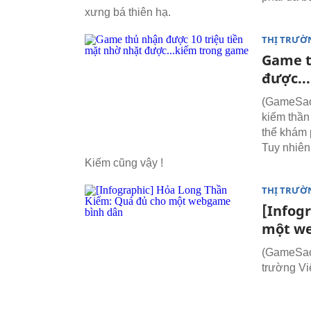
xưng bá thiên hạ.
THỊ TRƯỜ
Game t
được..
(GameSao)
kiếm thần
thể khám p
Tuy nhiên
Kiếm cũng vậy !
THỊ TRƯỜ
[Infog
một w
(GameSao)
trường Vi