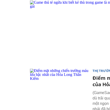
THỊ TRƯỜ
Điểm m
của Hỏ
(GameSao)
dù trải q
một ngọn 
phái đã bỏ