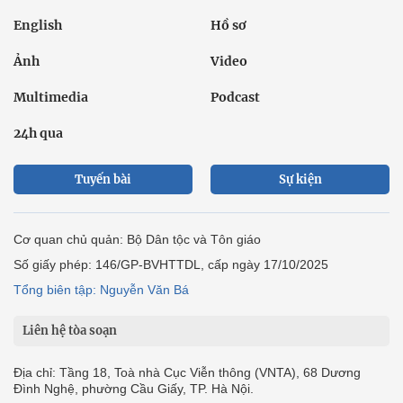
English
Hồ sơ
Ảnh
Video
Multimedia
Podcast
24h qua
Tuyến bài
Sự kiện
Cơ quan chủ quản: Bộ Dân tộc và Tôn giáo
Số giấy phép: 146/GP-BVHTTDL, cấp ngày 17/10/2025
Tổng biên tập: Nguyễn Văn Bá
Liên hệ tòa soạn
Địa chỉ: Tầng 18, Toà nhà Cục Viễn thông (VNTA), 68 Dương
Đình Nghệ, phường Cầu Giấy, TP. Hà Nội.