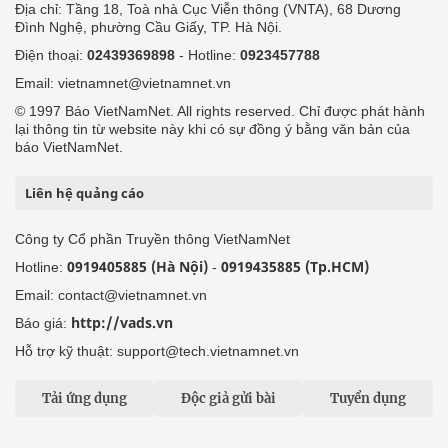
Địa chỉ: Tầng 18, Toà nhà Cục Viễn thông (VNTA), 68 Dương
Đình Nghệ, phường Cầu Giấy, TP. Hà Nội.
Điện thoại:
02439369898
- Hotline:
0923457788
Email: vietnamnet@vietnamnet.vn
© 1997 Báo VietNamNet. All rights reserved. Chỉ được phát hành
lại thông tin từ website này khi có sự đồng ý bằng văn bản của
báo VietNamNet.
Liên hệ quảng cáo
Công ty Cổ phần Truyền thông VietNamNet
0919405885 (Hà Nội)
0919435885 (Tp.HCM)
Hotline:
-
Email: contact@vietnamnet.vn
http://vads.vn
Báo giá:
Hỗ trợ kỹ thuật: support@tech.vietnamnet.vn
Tải ứng dụng
Độc giả gửi bài
Tuyển dụng