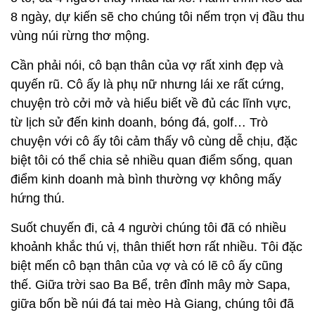
8 ngày, dự kiến sẽ cho chúng tôi nếm trọn vị đầu thu
vùng núi rừng thơ mộng.
Cần phải nói, cô bạn thân của vợ rất xinh đẹp và
quyến rũ. Cô ấy là phụ nữ nhưng lái xe rất cứng,
chuyện trò cởi mở và hiểu biết về đủ các lĩnh vực,
từ lịch sử đến kinh doanh, bóng đá, golf… Trò
chuyện với cô ấy tôi cảm thấy vô cùng dễ chịu, đặc
biệt tôi có thể chia sẻ nhiều quan điểm sống, quan
điểm kinh doanh mà bình thường vợ không mấy
hứng thú.
Suốt chuyến đi, cả 4 người chúng tôi đã có nhiều
khoảnh khắc thú vị, thân thiết hơn rất nhiều. Tôi đặc
biệt mến cô bạn thân của vợ và có lẽ cô ấy cũng
thế. Giữa trời sao Ba Bể, trên đỉnh mây mờ Sapa,
giữa bốn bề núi đá tai mèo Hà Giang, chúng tôi đã