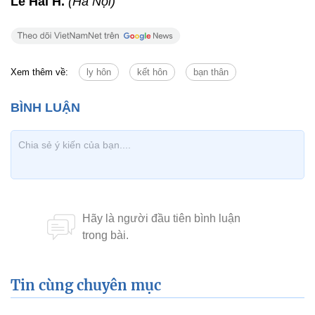
Lê Hải H.
(Hà Nội)
Xem thêm về:
ly hôn
kết hôn
bạn thân
Tin cùng chuyên mục