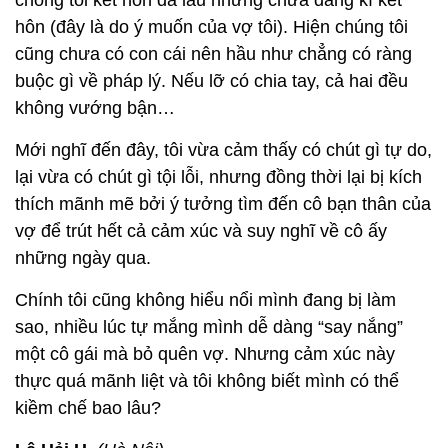
chồng tôi kết hôn đã lâu nhưng chưa đăng kí kết
hôn (đây là do ý muốn của vợ tôi). Hiện chúng tôi
cũng chưa có con cái nên hầu như chẳng có ràng
buộc gì về pháp lý. Nếu lỡ có chia tay, cả hai đều
không vướng bận…
Mới nghĩ đến đây, tôi vừa cảm thấy có chút gì tự do,
lại vừa có chút gì tội lỗi, nhưng đồng thời lại bị kích
thích mãnh mẽ bởi ý tưởng tìm đến cô bạn thân của
vợ để trút hết cả cảm xúc và suy nghĩ về cô ấy
những ngày qua.
Chính tôi cũng không hiểu nổi mình đang bị làm
sao, nhiều lúc tự mắng mình dễ dàng “say nắng”
một cô gái mà bỏ quên vợ. Nhưng cảm xúc này
thực quá mãnh liệt và tôi không biết mình có thể
kiềm chế bao lâu?