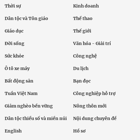
Thời sự
Kinh doanh
Dân tộc và Tôn giáo
Thể thao
Giáo dục
Thế giới
Đời sống
Văn hóa - Giải trí
Sức khỏe
Công nghệ
Ô tô xe máy
Du lịch
Bất động sản
Bạn đọc
Tuần Việt Nam
Công nghiệp hỗ trợ
Giảm nghèo bền vững
Nông thôn mới
Dân tộc thiểu số và miền núi
Nội dung chuyên đề
English
Hồ sơ